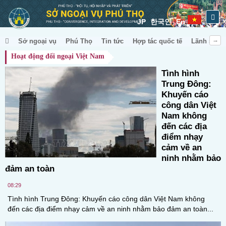
JP
한국인
En
Sở ngoại vụ
Phú Thọ
Tin tức
Hợp tác quốc tế
Lãnh sự & 
Hoạt động đối ngoại Việt Nam
Tình hình
Trung Đông:
Khuyến cáo
công dân Việt
Nam không
đến các địa
điểm nhạy
cảm về an
ninh nhằm bảo
đảm an toàn
08:29
Tình hình Trung Đông: Khuyến cáo công dân Việt Nam không
đến các địa điểm nhạy cảm về an ninh nhằm bảo đảm an toàn...