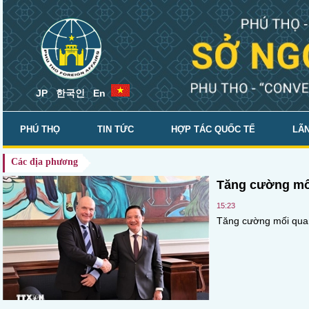
JP
한국인
En
PHÚ THỌ
TIN TỨC
HỢP TÁC QUỐC TẾ
LÃN
Các địa phương
SỞ NGOẠI VỤ
Tăng cường mối
15:23
Tăng cường mối quan