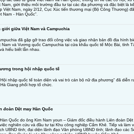
Nam, giới thiệu môi trường đầu tư tại các địa phương và đặc biệt là kết
 Việt Nam, ngày 2/12, Cục Xúc tiến thương mại (Bộ Công Thương) đã 
iệt Nam - Hàn Quốc”.
n giới giữa Việt Nam và Campuchia
puchia đã gặp gỡ trao đổi công việc và giao nhận bản đồ địa hình biên
t Nam và Vương quốc Campuchia tại cửa khẩu quốc tế Mộc Bài, tỉnh Tâ
à hiểu biết lẫn nhau.
hương trong hội nhập quốc tế
“Hội nhập quốc tế toàn diện và vai trò cán bộ nữ địa phương” đã diễn 
 Hà Giang phối hợp tổ chức.
iên đoàn Dệt may Hàn Quốc
 Hàn Quốc do ông Kim Nam youn – Giám đốc điều hành Liên đoàn Dệt
 việc nghiên cứu và đầu tư tại Khu công nghiệp Cẩm Khê. Tiếp và làm v
h UBND tỉnh; đại diện lãnh đạo Văn phòng UBND tỉnh; lãnh đạo các S