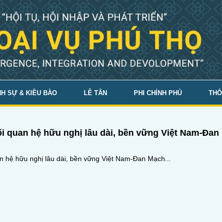
H SỰ & KIỀU BÀO
LỄ TÂN
PHI CHÍNH PHỦ
THÔ
 quan hệ hữu nghị lâu dài, bền vững Việt Nam-Đan
 hệ hữu nghị lâu dài, bền vững Việt Nam-Đan Mạch...