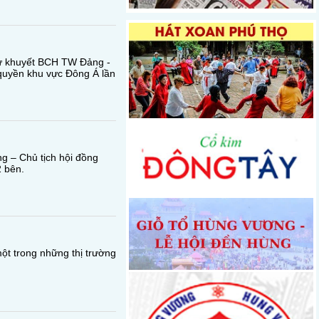
dự khuyết BCH TW Đảng -
 quyền khu vực Đông Á lần
g – Chủ tịch hội đồng
2 bên.
t trong những thị trường