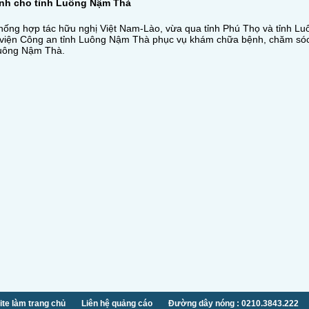
ình cho tỉnh Luông Nậm Thà
thống hợp tác hữu nghị Việt Nam-Lào, vừa qua tỉnh Phú Thọ và tỉnh L
 viện Công an tỉnh Luông Nậm Thà phục vụ khám chữa bệnh, chăm sóc
Luông Nậm Thà.
te làm trang chủ
Liên hệ quảng cáo
Đường dây nóng : 0210.3843.222