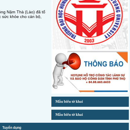
uông Nậm Thà (Lào) đã tổ
 sức khỏe cho cán bộ,
Mẫu biểu tờ khai
Mẫu biểu tờ khai
Tuyển dụng