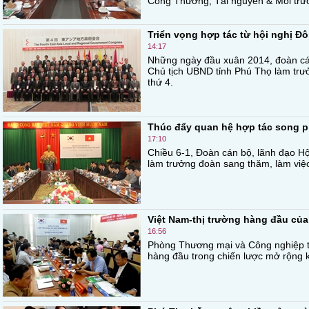
Công Thương, Tài nguyên & Môi tr
Triển vọng hợp tác từ hội nghị Đô
14:17
Những ngày đầu xuân 2014, đoàn cá
Chủ tịch UBND tỉnh Phú Thọ làm trư
thứ 4.
Thúc đẩy quan hệ hợp tác song 
17:10
Chiều 6-1, Đoàn cán bộ, lãnh đạo H
làm trưởng đoàn sang thăm, làm việ
Việt Nam-thị trường hàng đầu c
16:56
Phòng Thương mại và Công nghiệp t
hàng đầu trong chiến lược mở rộng 