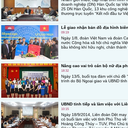
doanh nghiệp (DN) Hàn Quốc tại Việt 
25 DN Hàn Quốc, 13 khu công nghiệp
thương trực tuyến “Kết nối đầu tư V
Lễ giao nhận bản đồ địa hình biê
09:19
Ngày 1/8, đoàn Việt Nam và đoàn Cam
nước Cộng hòa xã hội chủ nghĩa Việ
bầu không khí hữu nghị, chân thành v
Nâng cao vai trò cán bộ nữ địa p
18:32
Ngày 13/5, buổi tọa đàm với chủ đề 
trình do Bộ Ngoại giao và UBND tỉnh
UBND tỉnh tiếp và làm việc với L
10:15
Ngày 18/9/2014, Liên đoàn Dệt may
có buổi làm việc với tỉnh Phú Thọ về
Hoàng Công Thủy – TUV, Phó Chủ tịc