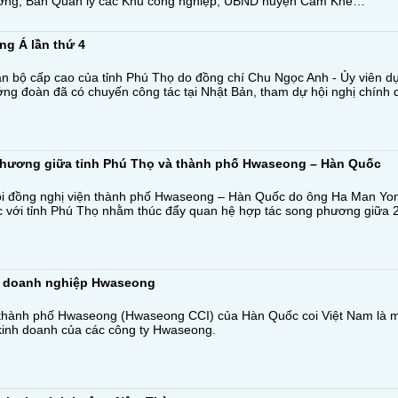
ường, Ban Quản lý các Khu công nghiệp, UBND huyện Cẩm Khê…
ng Á lần thứ 4
n bộ cấp cao của tỉnh Phú Thọ do đồng chí Chu Ngọc Anh - Ủy viên 
ởng đoàn đã có chuyến công tác tại Nhật Bản, tham dự hội nghị chính
phương giữa tỉnh Phú Thọ và thành phố Hwaseong – Hàn Quốc
ội đồng nghị viện thành phố Hwaseong – Hàn Quốc do ông Ha Man Yon
c với tỉnh Phú Thọ nhằm thúc đẩy quan hệ hợp tác song phương giữa 
ủa doanh nghiệp Hwaseong
hành phố Hwaseong (Hwaseong CCI) của Hàn Quốc coi Việt Nam là mộ
kinh doanh của các công ty Hwaseong.