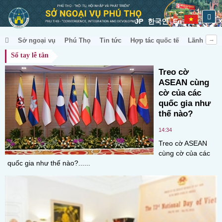
JP
한국인
En
Sở ngoại vụ
Phú Thọ
Tin tức
Hợp tác quốc tế
Lãnh sự & 
Sổ tay lễ tân
Treo cờ
ASEAN cùng
cờ của các
quốc gia như
thế nào?
14:34
Treo cờ ASEAN
cùng cờ của các
quốc gia như thế nào?......